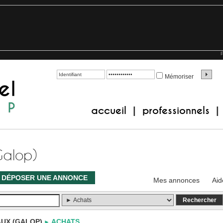
P
Mémoriser
accueil
professionnels
|
|
Galop)
DÉPOSER UNE ANNONCE
Mes annonces
Aid
UX (GALOP)
ACHATS
►