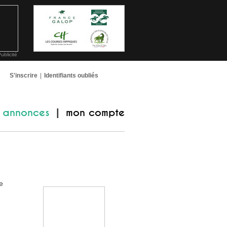
ublicité
S'inscrire
|
Identifiants oubliés
annonces
mon compte
|
e