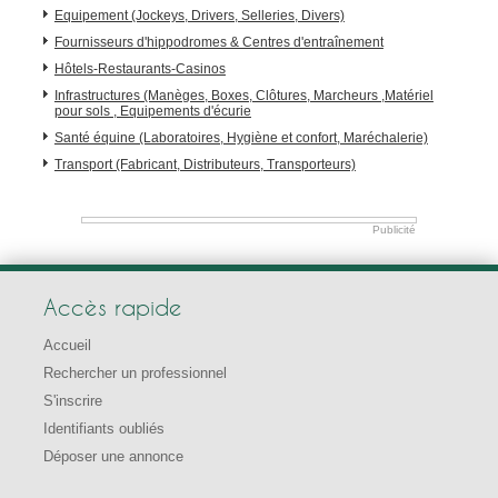
Equipement (Jockeys, Drivers, Selleries, Divers)
Fournisseurs d'hippodromes & Centres d'entraînement
Hôtels-Restaurants-Casinos
Infrastructures (Manèges, Boxes, Clôtures, Marcheurs ,Matériel
pour sols , Equipements d'écurie
Santé équine (Laboratoires, Hygiène et confort, Maréchalerie)
Transport (Fabricant, Distributeurs, Transporteurs)
Publicité
Accès rapide
Accueil
Rechercher un professionnel
S'inscrire
Identifiants oubliés
Déposer une annonce