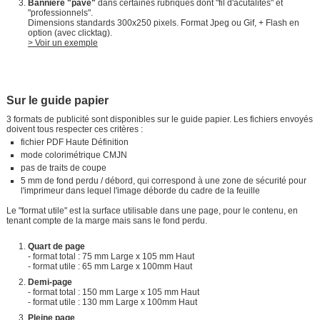
Bannière "pavé"
dans certaines rubriques dont "fil d'acutalités" et
"professionnels".
Dimensions standards 300x250 pixels. Format Jpeg ou Gif, + Flash en
option (avec clicktag).
> Voir un exemple
Sur le guide papier
3 formats de publicité sont disponibles sur le guide papier. Les fichiers envoyés
doivent tous respecter ces critères :
fichier PDF Haute Définition
mode colorimétrique CMJN
pas de traits de coupe
5 mm de fond perdu / débord, qui correspond à une zone de sécurité pour
l'imprimeur dans lequel l'image déborde du cadre de la feuille
Le "format utile" est la surface utilisable dans une page, pour le contenu, en
tenant compte de la marge mais sans le fond perdu.
Quart de page
- format total : 75 mm Large x 105 mm Haut
- format utile : 65 mm Large x 100mm Haut
Demi-page
- format total : 150 mm Large x 105 mm Haut
- format utile : 130 mm Large x 100mm Haut
Pleine page