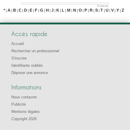
Publicité
*
A
B
C
D
E
F
G
H
J
K
L
M
N
O
P
R
S
T
U
V
Y
Z
|
|
|
|
|
|
|
|
|
|
|
|
|
|
|
|
|
|
|
|
|
|
Accès rapide
Accueil
Rechercher un professionnel
S'inscrire
Identifiants oubliés
Déposer une annonce
Informations
Nous contacter
Publicité
Mentions légales
Copyright 2026