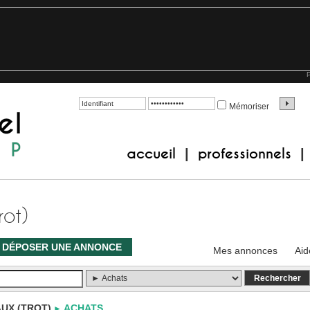
P
Mémoriser
accueil
professionnels
|
|
ot)
DÉPOSER UNE ANNONCE
Mes annonces
Aid
UX (TROT)
ACHATS
►