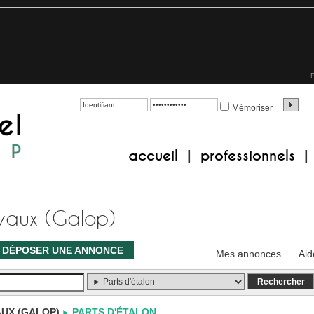
P
Mémoriser
accueil
professionnels
|
|
evaux (Galop)
DÉPOSER UNE ANNONCE
Mes annonces
Aid
UX (GALOP)
PARTS D'ÉTALON
►