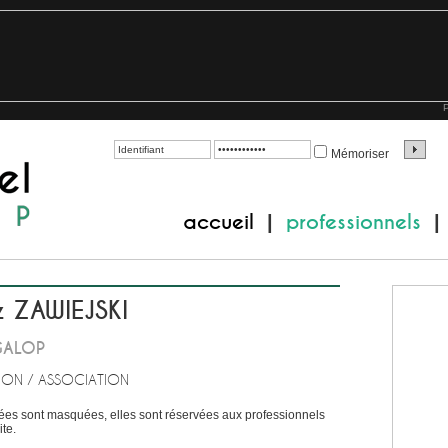
P
Mémoriser
accueil
professionnels
|
|
z ZAWIEJSKI
GALOP
ION / ASSOCIATION
es sont masquées, elles sont réservées aux professionnels
te.