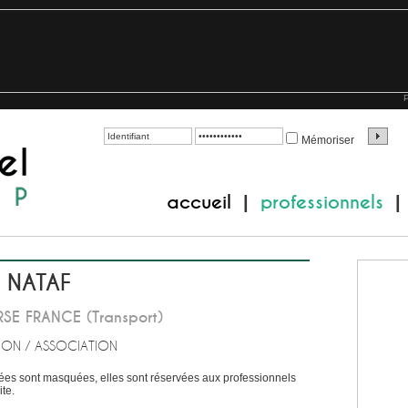
P
Mémoriser
accueil
professionnels
|
|
t NATAF
SE FRANCE (Transport)
ION / ASSOCIATION
es sont masquées, elles sont réservées aux professionnels
te.