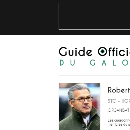
Rober
STC - HOR
ORGANISAT
Les coordonné
membres du si