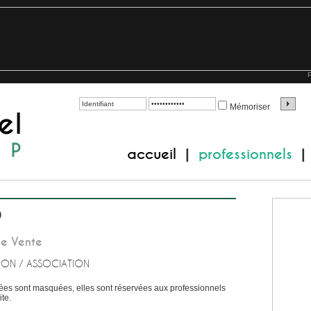
P
Mémoriser
accueil
professionnels
|
|
O
e Vente
ION / ASSOCIATION
es sont masquées, elles sont réservées aux professionnels
te.