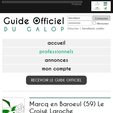
Publicité
Mémoriser
S'inscrire
|
Identifiants oubliés
accueil
professionnels
annonces
mon compte
RECEVOIR LE GUIDE OFFICIEL
Marcq en Baroeul (59) Le
Croisé Laroche