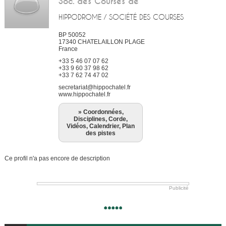
Soc. des Courses de
HIPPODROME / SOCIÉTÉ DES COURSES
BP 50052
17340
CHATELAILLON PLAGE
France
+33 5 46 07 07 62
+33 9 60 37 98 62
+33 7 62 74 47 02
secretariat@hippochatel.fr
www.hippochatel.fr
» Coordonnées,
Disciplines, Corde,
Vidéos, Calendrier, Plan
des pistes
Ce profil n'a pas encore de description
Publicité