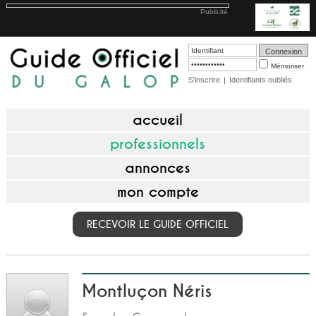
Publicité
Mémoriser
S'inscrire
|
Identifiants oubliés
accueil
professionnels
annonces
mon compte
RECEVOIR LE GUIDE OFFICIEL
Montluçon Néris