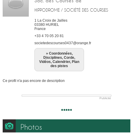
Soc. des Courses de
HIPPODROME / SOCIÉTÉ DES COURSES
1 La Croix de Jailles
03380
HURIEL
France
+33 4 70 05 20 81
societedescourses0437@orange.fr
» Coordonnées,
Disciplines, Corde,
Vidéos, Calendrier, Plan
des pistes
Ce profil n'a pas encore de description
Publicité
Photos