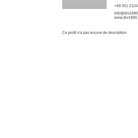
+49 351 2110
info@drv1890
www.drv1890
Ce profil n'a pas encore de description