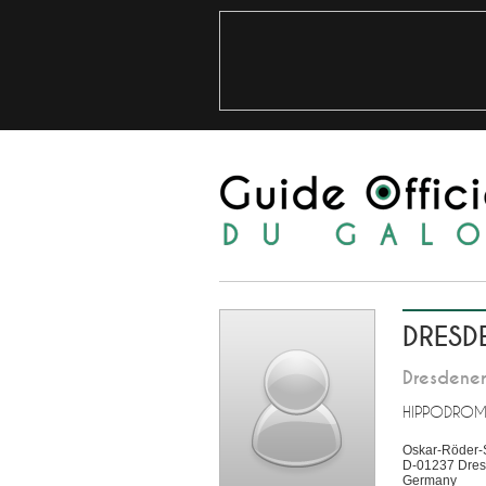
DRESD
Dresdener
HIPPODROM
Oskar-Röder-
D-01237
Dre
Germany