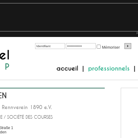
P
Mémoriser
accueil
professionnels
|
|
EN
 Rennverein 1890 e.V.
E / SOCIÉTÉ DES COURSES
Straße 1
sden