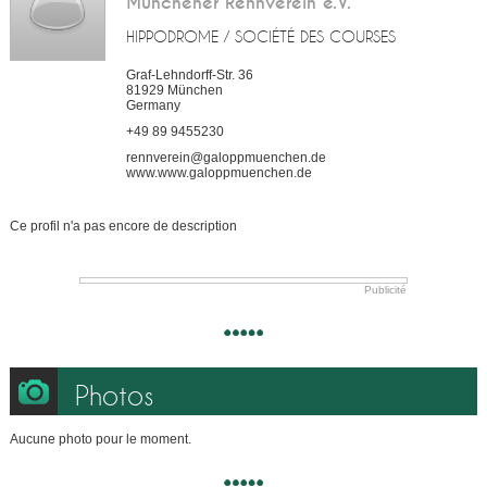
Münchener Rennverein e.V.
HIPPODROME / SOCIÉTÉ DES COURSES
Graf-Lehndorff-Str. 36
81929
München
Germany
+49 89 9455230
rennverein@galoppmuenchen.de
www.www.galoppmuenchen.de
Ce profil n'a pas encore de description
Publicité
Photos
Aucune photo pour le moment.