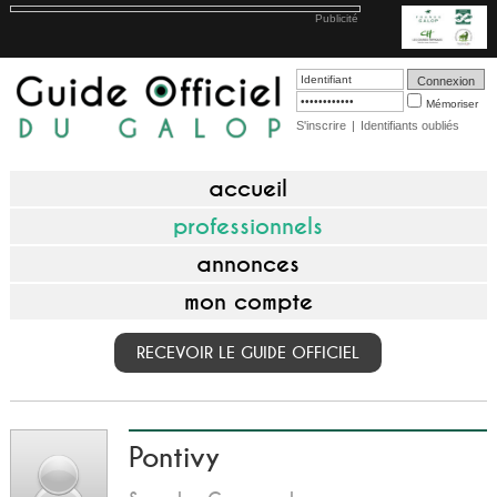
Publicité
Mémoriser
S'inscrire
|
Identifiants oubliés
accueil
professionnels
annonces
mon compte
RECEVOIR LE GUIDE OFFICIEL
Pontivy