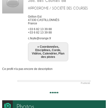
Soc. des Courses de
HIPPODROME / SOCIÉTÉ DES COURSES
Grillon Est
47330
CASTILLONNÈS
France
+33 6 82 13 39 88
+33 6 82 13 39 88
c.feyte@orange.fr
» Coordonnées,
Disciplines, Corde,
Vidéos, Calendrier, Plan
des pistes
Ce profil n'a pas encore de description
Publicité
Photos