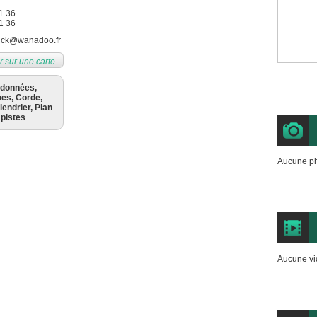
1 36
1 36
ick@wanadoo.fr
r sur une carte
rdonnées,
nes, Corde,
lendrier, Plan
 pistes
Aucune ph
Aucune vi