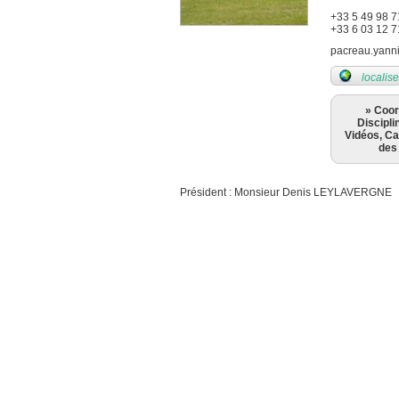
+33 5 49 98 7
+33 6 03 12 7
pacreau.yann
localise
» Coo
Discipli
Vidéos, Ca
des
Président : Monsieur Denis LEYLAVERGNE