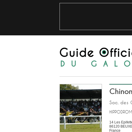
Chino
Soc. des 
HIPPODROM
14 Les Epifett
86120
BEUX
France