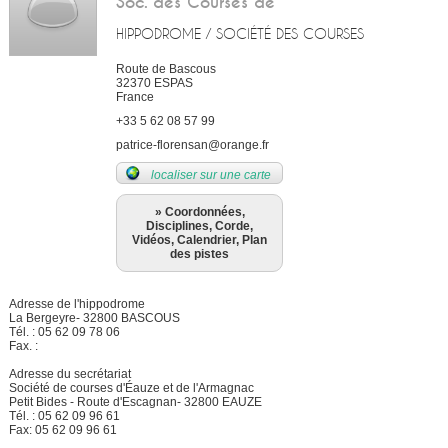
Soc. des Courses de
HIPPODROME / SOCIÉTÉ DES COURSES
Route de Bascous
32370
ESPAS
France
+33 5 62 08 57 99
patrice-florensan@orange.fr
localiser sur une carte
» Coordonnées,
Disciplines, Corde,
Vidéos, Calendrier, Plan
des pistes
Adresse de l'hippodrome
La Bergeyre- 32800 BASCOUS
Tél. : 05 62 09 78 06
Fax. :
Adresse du secrétariat
Société de courses d'Éauze et de l'Armagnac
Petit Bides - Route d'Escagnan- 32800 EAUZE
Tél. : 05 62 09 96 61
Fax: 05 62 09 96 61