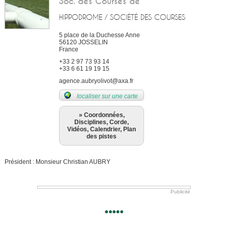
Soc. des Courses de
HIPPODROME / SOCIÉTÉ DES COURSES
5 place de la Duchesse Anne
56120
JOSSELIN
France
+33 2 97 73 93 14
+33 6 61 19 19 15
agence.aubryolivot@axa.fr
localiser sur une carte
» Coordonnées,
Disciplines, Corde,
Vidéos, Calendrier, Plan
des pistes
Président : Monsieur Christian AUBRY
Publicité