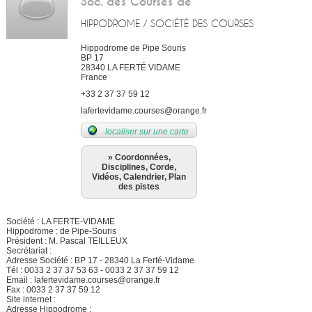
Soc. des Courses de
HIPPODROME / SOCIÉTÉ DES COURSES
Hippodrome de Pipe Souris
BP 17
28340
LA FERTÉ VIDAME
France
+33 2 37 37 59 12
lafertevidame.courses@orange.fr
localiser sur une carte
» Coordonnées,
Disciplines, Corde,
Vidéos, Calendrier, Plan
des pistes
Société : LA FERTE-VIDAME
Hippodrome : de Pipe-Souris
Président : M. Pascal TEILLEUX
Secrétariat :
Adresse Société : BP 17 - 28340 La Ferté-Vidame
Tél : 0033 2 37 37 53 63 - 0033 2 37 37 59 12
Email : lafertevidame.courses@orange.fr
Fax : 0033 2 37 37 59 12
Site internet :
Adresse Hippodrome :