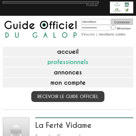
Publicité
Mémoriser
S'inscrire
|
Identifiants oubliés
accueil
professionnels
annonces
mon compte
RECEVOIR LE GUIDE OFFICIEL
La Ferté Vidame