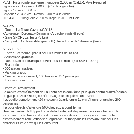
PLAT : Piste ronde intérieure : longueur 2.050 m (Cat.1R, Pôle Régional)
Ligne droite : longueur 1.000 m (Corde à gauche)
Ligne d’arrivée : 500 m
Largeur : 20 à 25 m - Rayon : 200 m à la corde
OBSTACLE : longueur 2.050 m, largeur 20 15 m Haie
ACCÈS :
- Route : La Teste-Cazaux/CD112
- Autoroute : Bordeaux-Bayonne (Arcachon voie directe)
- Gare SNCF : La Teste (3 km)
- Aéroport : Bordeaux-Mérignac (1h), Aérodrome de Villemarie (5mn)
SERVICES :
- Entrée : 2€/adulte, gratuit pour les moins de 18 ans
- Animations gratuites
- Restaurant panoramique ouvert tous les midis ( 05 56 54 10 27 )
- Brasserie
- 800 places assises
- Parking gratuit
- Centre d’entraînement, 400 boxes et 137 passages
- Tribunes couvertes
Centre d'Entrainement
Le centre d’entraînement de La Teste est le deuxième plus gros centre d’entraînement
de galop du Sud-Ouest, derrière Pau, et le cinquième en France.
Il accueille actuellement 420 chevaux répartis entre 11 entraîneurs et emploie 200
personnes.
Il a pour objectif d'atteindre 500 chevaux à court terme.
Une des fiertés de l’Hippodrome de la Teste, est de permettre à ses chevaux de
s’entrainer toute l’année dans de bonnes conditions. Et ceci, grâce à un centre
d’entraînement rodé, efficace et agréable : autant pour les chevaux que pour les
entraineurs et le staff qui les entourent.