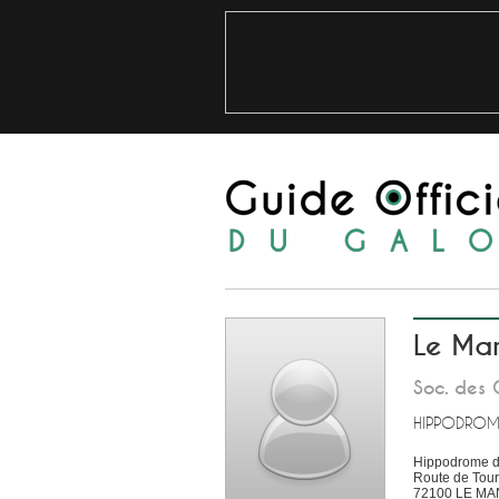
Le Ma
Soc. des 
HIPPODROM
Hippodrome d
Route de Tou
72100
LE MA