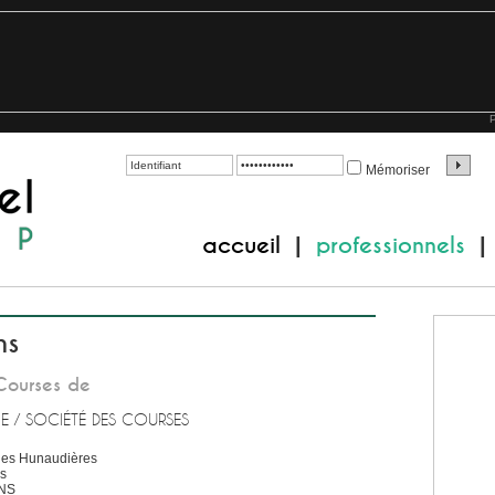
P
Mémoriser
accueil
professionnels
|
|
ns
Courses de
E / SOCIÉTÉ DES COURSES
es Hunaudières
rs
NS