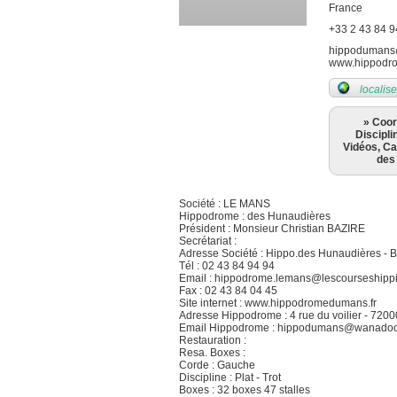
France
+33 2 43 84 9
hippodumans
www.hippodr
localise
» Coo
Discipli
Vidéos, Ca
des
Société : LE MANS
Hippodrome : des Hunaudières
Président : Monsieur Christian BAZIRE
Secrétariat :
Adresse Société : Hippo.des Hunaudières - 
Tél : 02 43 84 94 94
Email : hippodrome.lemans@lescourseshipp
Fax : 02 43 84 04 45
Site internet : www.hippodromedumans.fr
Adresse Hippodrome : 4 rue du voilier - 72
Email Hippodrome : hippodumans@wanadoo
Restauration :
Resa. Boxes :
Corde : Gauche
Discipline : Plat - Trot
Boxes : 32 boxes 47 stalles