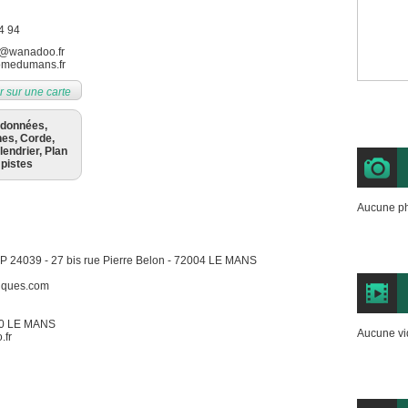
4 94
@wanadoo.fr
omedumans.fr
r sur une carte
rdonnées,
nes, Corde,
lendrier, Plan
 pistes
Aucune ph
BP 24039 - 27 bis rue Pierre Belon - 72004 LE MANS
iques.com
000 LE MANS
Aucune vi
.fr