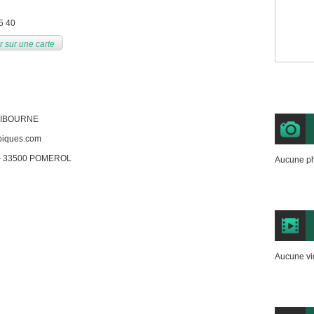
5 40
r sur une carte
0 LIBOURNE
piques.com
e - 33500 POMEROL
Aucune ph
Aucune vi