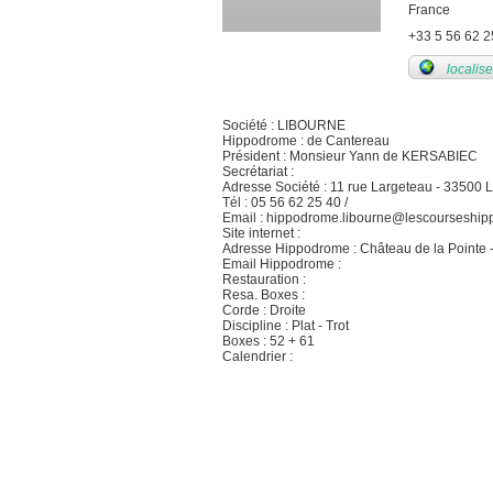
France
+33 5 56 62 2
localise
Société : LIBOURNE
Hippodrome : de Cantereau
Président : Monsieur Yann de KERSABIEC
Secrétariat :
Adresse Société : 11 rue Largeteau - 3350
Tél : 05 56 62 25 40 /
Email : hippodrome.libourne@lescourseship
Site internet :
Adresse Hippodrome : Château de la Point
Email Hippodrome :
Restauration :
Resa. Boxes :
Corde : Droite
Discipline : Plat - Trot
Boxes : 52 + 61
Calendrier :