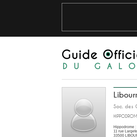
Libour
Soc. des 
HIPPODROM
Hippodrome :
11 rue Larget
33500
LIBOU