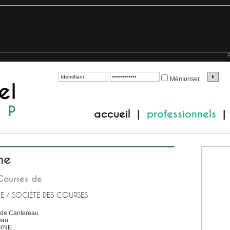
P
Mémoriser
accueil
professionnels
|
|
ne
Courses de
E / SOCIÉTÉ DES COURSES
 de Cantereau
eau
RNE