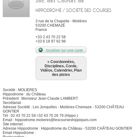
Soc. des Courses de
HIPPODROME / SOCIÉTÉ DES COURSES
3 rue de la Chapelle - Molières
53200
CHEMAZÉ
France
+33 2 43 70 22 58
+33 6 18 97 92 98
localiser sur une carte
» Coordonnées,
Disciplines, Corde,
Vidéos, Calendrier, Plan
des pistes
Société : MOLIERES
Hippodrome : du Château
Président : Monsieur Jean-Claude LAMBERT
Secrétariat :
Adresse Société : Les Jonquilles - Molières-Chemaze - 53200 CHÂTEAU
GONTIER
Tél : 02 43 70 22 58 / 02 43 70 26 79 (Hippo.)
Email : hippodrome.molieres@lescourseshippiques.com
Site internet :
Adresse Hippodrome : Hippodrome du Château - 53200 CHÂTEAU GONTIER
Email Hippodrome :