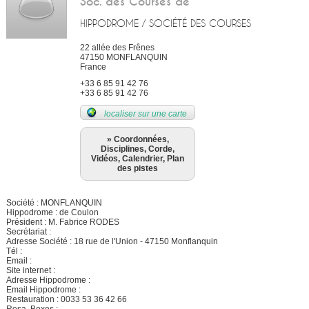
Soc. des Courses de
HIPPODROME / SOCIÉTÉ DES COURSES
22 allée des Frênes
47150
MONFLANQUIN
France
+33 6 85 91 42 76
+33 6 85 91 42 76
localiser sur une carte
» Coordonnées,
Disciplines, Corde,
Vidéos, Calendrier, Plan
des pistes
Société : MONFLANQUIN
Hippodrome : de Coulon
Président : M. Fabrice RODES
Secrétariat :
Adresse Société : 18 rue de l'Union - 47150 Monflanquin
Tél :
Email :
Site internet :
Adresse Hippodrome :
Email Hippodrome :
Restauration : 0033 53 36 42 66