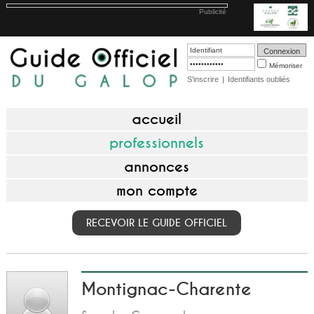
Publicité
Mémoriser
S'inscrire
|
Identifiants oubliés
accueil
professionnels
annonces
mon compte
RECEVOIR LE GUIDE OFFICIEL
Montignac-Charente