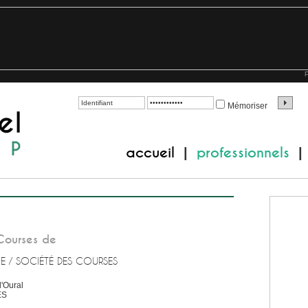
P
Mémoriser
accueil
professionnels
|
|
Courses de
E / SOCIÉTÉ DES COURSES
l'Oural
ES