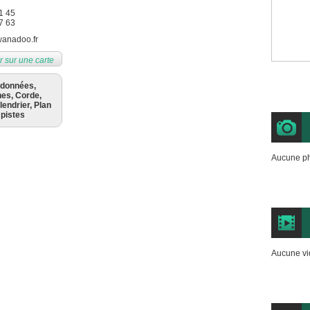
1 45
7 63
wanadoo.fr
r sur une carte
rdonnées,
nes, Corde,
lendrier, Plan
 pistes
Aucune ph
Aucune vi