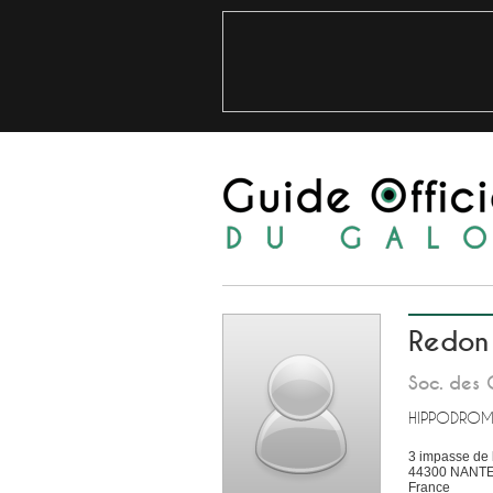
Redon
Soc. des 
HIPPODROM
3 impasse de 
44300
NANT
France