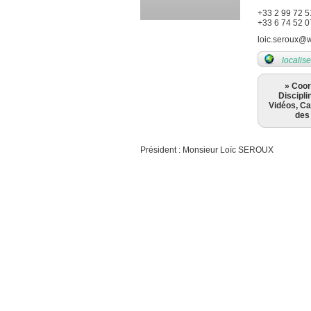
+33 2 99 72 5
+33 6 74 52 0
loic.seroux@
localise
» Coo
Discipli
Vidéos, Ca
des
Président : Monsieur Loïc SEROUX