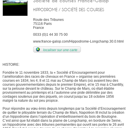
Société de courses France-Galop
HIPPODROME / SOCIÉTÉ DES COURSES
Route des Tribunes
75116
Paris
France
0033 (0)1 44 30 75 00
www.france-galop.com/Hippodrome-Longchamp.30.0.html
localiser sur une carte
HISTOIRE:
Fondée le 11 novembre 1833, la « Société d’Encouragement pour
l’amélioration des races de chevaux en France » organise ses premières
courses en 1834, les 4, 8 et 11 mai au Champ de Mars (où avaient lieu des
courses gouvernementales depuis le premier Empire), et le 15 mai à Chantilly,
sur la pelouse devant le château. Sur le Champ de Mars, où était établie
provisoirement au printemps et à l’automne une piste délimitée par des
cordages soutenus par des piquets, on courut jusqu’au 18 octobre 1856
malgré la nature du sol peu propice.
Pour répondre au vœu émis depuis longtemps par la Société d’Encouragement
de quitter le pitoyable terrain du Champ de Mars, Napoléon III inclut la création
d’un hippodrome dans l’opération d’embellissement du bois de Boulogne.
C’est ainsi que fut établi dans la plaine de Longchamp, en bordure de Seine,
un hippodrome avec des tribunes permanentes qui ouvrit ses portes le 26 avril