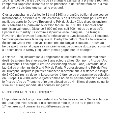
1857. Empêché par les devoirs de sa charge d’assister à la première réunion,
l’empereur Napoléon III honora de sa présence la deuxième réunion le 3 mai,
ainsi que la troisième une semaine plus tard.
C’est à Longchamp qu’a lieu le 31 mai 1863 la première édition d’une course
internationale, destinée à réunir les chevaux de 3 ans reconnus pour être les
meilleurs après le Derby d’Epsom et le Prix du Jockey Club disputés environ
deux semaines auparavant. Allocation fabuleuse : 100 000 Francs or sont
promis au vainqueur. Distance 3 000 mètres, soit 600 mètres de plus qu’à
Epsom et à Chantilly. La victoire est pour le visiteur anglais, The Ranger.
Revanche de l’élevage français l’année suivante avec le succès de l’inattendu
Vermout qui devance le vainqueur du Derby Blair Athol. Quant à la troisième
édition du Grand Prix, elle voit le triomphe du français Gladiateur, nouveau
héros sportif national depuis sa victoire historique obtenue douze jours plus tôt
à Epsom dans le Derby jusqu’alors jamais gagné par un étranger.
3 octobre 1920, instauration à Longchamp d’une autre course internationale
destinée à réunir les chevaux de 3 ans et leurs aînés. Son nom : Prix de l’Arc
de Triomphe. Le vainqueur est une visiteur anglais de 3 ans, Comrade, déjà
lauréat au printemps du Grand Prix de Paris. Progressivement le Prix de l’Arc
de Triomphe, disputé le premier dimanche d’octobre sur la distance classique
de 2 400 mètres, va devenir la course de référence du programme de sélection
en Europe. En 2008, avec le Qatar comme nouveau parrain pour cinq années,
le Prix de l’Arc de Triomphe offre une allocation de 4 millions d’euros ce qui le
situe au 1er rang mondial des courses sur gazon.
RENSEIGNEMENTS TECHINIQUES:
L'hippodrome de Longchamp s'étend sur 57 hectares entre la Seine et le Bois
de Boulogne avec ses lieux-dits comme le moulin, le lac ou le petit bois.
17 hectares sont consacrés aux différentes pistes :