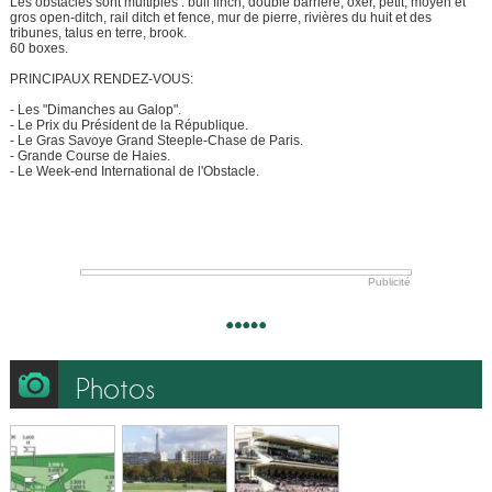
Les obstacles sont multiples : bull finch, double barrière, oxer, petit, moyen et
gros open-ditch, rail ditch et fence, mur de pierre, rivières du huit et des
tribunes, talus en terre, brook.
60 boxes.
PRINCIPAUX RENDEZ-VOUS:
- Les "Dimanches au Galop".
- Le Prix du Président de la République.
- Le Gras Savoye Grand Steeple-Chase de Paris.
- Grande Course de Haies.
- Le Week-end International de l'Obstacle.
Publicité
Photos