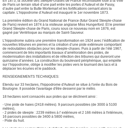
En 1873, la Société des Steeple-chases de France reconstituée loue à la Ville
de Paris un terrain situé d’une part entre les portes d’Auteuil et de Passy,
d’autre part entre la Butte Mortemart et les fortifications cernant alors la
capitale. L’hippodrome d’Auteuil est inauguré le 1er novembre 1873.
La première édition du Grand National de France (futur Grand Steeple-chase
de Paris) revient en 1874 à la visiteuse anglaise Miss Hungerford. Et le premier
Grand Steeple-chase de Paris, couru sous ce nouveau nom en 1876, est
gagné par Ventriloque au marquis de Saint-Sauveur.
L’hippodrome subira une première transformation en 1924 avec l’édification de
nouvelles tribunes en pierres et la création d’une piste extérieure comportant
de redoutables obstacles pour les steeple-chases. Puis à partir de l’été 1967,
commencent de très importants travaux d’amélioration des pistes, de
modernisation des installations et de réfection des tribunes qui dureront une
quinzaine d’années. La construction du boulevard périphérique, qui empiète
sur l’hippodrome, oblige à modifier les pistes vers le tournant des lacs et à
déplacer les écuries et le paddock.
RENSEIGNEMENTS TECHNIQUES:
Etendu sur 33 hectares, l'hippodrome d'Auteuil se situe à l'orée du Bois de
Boulogne. Il possède l'avantage d'être desservi par le métro.
18 hectares sont consacrés aux pistes qui se déclinent ainsi :
- Une piste de haies (2418 mètres). 9 parcours possibles (de 3000 à 5100
mètres),
- 2 pistes de steeple : 2239 mètres à l' extérieure et 2 166 mètres à l'intérieure,
16 parcours possibles de 3400 à 5800 mètres,
- Piste du huit.