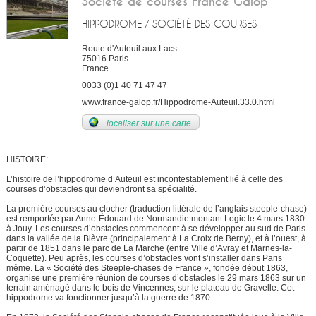
Société de courses France Galop
HIPPODROME / SOCIÉTÉ DES COURSES
Route d'Auteuil aux Lacs
75016
Paris
France
0033 (0)1 40 71 47 47
www.france-galop.fr/Hippodrome-Auteuil.33.0.html
localiser sur une carte
HISTOIRE:
L’histoire de l’hippodrome d’Auteuil est incontestablement lié à celle des
courses d’obstacles qui deviendront sa spécialité.
La première courses au clocher (traduction littérale de l’anglais steeple-chase)
est remportée par Anne-Édouard de Normandie montant Logic le 4 mars 1830
à Jouy. Les courses d’obstacles commencent à se développer au sud de Paris
dans la vallée de la Bièvre (principalement à La Croix de Berny), et à l’ouest, à
partir de 1851 dans le parc de La Marche (entre Ville d’Avray et Marnes-la-
Coquette). Peu après, les courses d’obstacles vont s’installer dans Paris
même. La « Société des Steeple-chases de France », fondée début 1863,
organise une première réunion de courses d’obstacles le 29 mars 1863 sur un
terrain aménagé dans le bois de Vincennes, sur le plateau de Gravelle. Cet
hippodrome va fonctionner jusqu’à la guerre de 1870.