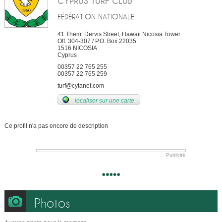
CYPRUS TURF CLUB
FÉDÉRATION NATIONALE
41 Them. Dervis Street, Hawaii Nicosia Tower
Off. 304-307 / P.O. Box 22035
1516
NICOSIA
Cyprus
00357 22 765 255
00357 22 765 259
turf@cytanet.com
localiser sur une carte
Ce profil n'a pas encore de description
Publicité
Photos