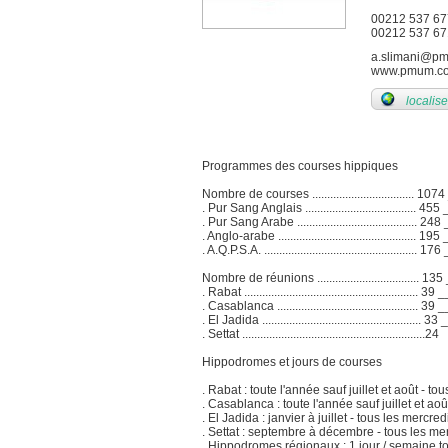
00212 537 67
00212 537 67
a.slimani@p
www.pmum.c
localise
Programmes des courses hippiques
Nombre de courses .................................. 1
. Pur Sang Anglais ..................................... 45
. Pur Sang Arabe ........................................ 24
. Anglo-arabe .............................................. 19
. A.Q.P.S.A. ................................................... 17
Nombre de réunions .................................. 1
. Rabat ..........................................................
. Casablanca ............................................... 39 
. El Jadida ..................................................... 3
. Settat .............................................................24
Hippodromes et jours de courses
. Rabat : toute l'année sauf juillet et août - t
. Casablanca : toute l'année sauf juillet et aoû
. El Jadida : janvier à juillet - tous les mercred
. Settat : septembre à décembre - tous les me
. Hippodromes régionaux : 1 jour / semaine to