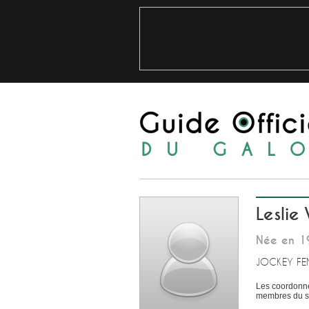
Leslie
Née en 1
JOCKEY F
Les coordonné
membres du si