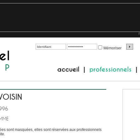
P
Mémoriser
accueil
professionnels
|
|
 VOISIN
996
EMME
es sont masquées, elles sont réservées aux professionnels
te.