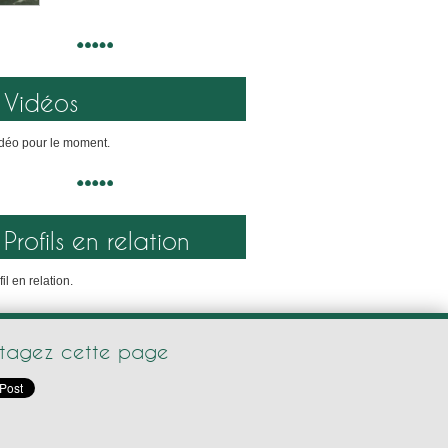
Vidéos
déo pour le moment.
Profils en relation
il en relation.
rtagez cette page