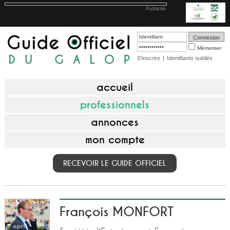
Publicité
Mémoriser
S'inscrire
|
Identifiants oubliés
accueil
professionnels
annonces
mon compte
RECEVOIR LE GUIDE OFFICIEL
François MONFORT